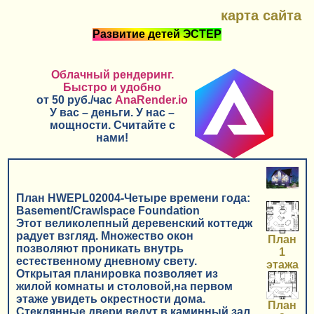
карта сайта
Развитие детей ЭСТЕР
Облачный рендеринг.
Быстро и удобно
от 50 руб./час
AnaRender.io
У вас – деньги. У нас –
мощности. Считайте с
нами!
План HWEPL02004-Четыре времени года:
Basement/Crawlspace Foundation
Этот великолепный деревенский коттедж
радует взгляд. Множество окон
План
позволяют проникать внутрь
1
естественному дневному свету.
этажа
Открытая планировка позволяет из
жилой комнаты и столовой,на первом
этаже увидеть окрестности дома.
План
Стеклянные двери ведут в каминный зал